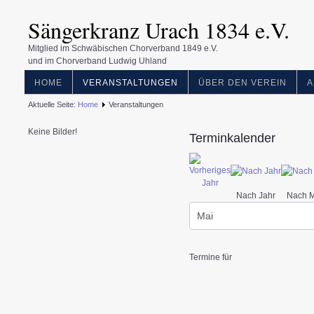
Sängerkranz Urach 1834 e.V.
Mitglied im Schwäbischen Chorverband 1849 e.V.
und im Chorverband Ludwig Uhland
HOME
VERANSTALTUNGEN
ÜBER DEN VEREIN
A
Aktuelle Seite:
Home
Veranstaltungen
Keine Bilder!
Terminkalender
Nach Jahr
Nach 
Termine für
Limite der Paginierungsliste