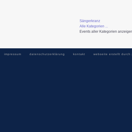
Sängerkranz
Alle Kategorien ...
Events aller Kategorien anzeige
impressum
datenschutzerklärung
kontakt
webseite erstellt durch 