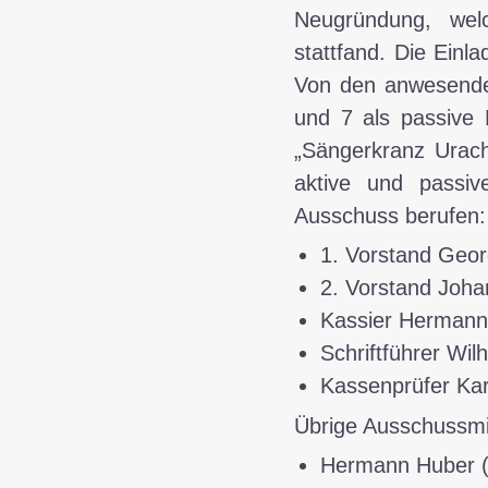
Neugründung, w
stattfand. Die Einl
Von den anwesenden
und 7 als passive 
„
Sängerkranz Urac
aktive und passi
Ausschuss berufen:
1. Vorstand Geor
2. Vorstand Joh
Kassier Hermann
Schriftführer Wil
Kassenprüfer Kar
Übrige Ausschussmit
Hermann Huber (