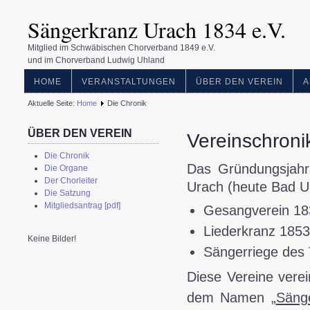
Sängerkranz Urach 1834 e.V.
Mitglied im Schwäbischen Chorverband 1849 e.V.
und im Chorverband Ludwig Uhland
HOME
VERANSTALTUNGEN
ÜBER DEN VEREIN
A
Aktuelle Seite:
Home
Die Chronik
ÜBER DEN VEREIN
Vereinschroni
Die Chronik
Das Gründungsjahr
Die Organe
Der Chorleiter
Urach (heute Bad U
Die Satzung
Mitgliedsantrag [pdf]
Gesangverein 18
Liederkranz 185
Keine Bilder!
Sängerriege des
Diese Vereine vere
dem Namen „
Säng