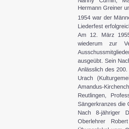
Nanny Currlin, Ma
Hermann Greiner und
1954
war der Männe
Liederfest erfolgreic
Am 12. März 1955 
wiederum zur V
Ausschussmitglie
ausgeübt. Sein Nach
Anlässlich des 200.
Urach (Kulturgem
Amandus-Kirchen
Reutlingen, Profe
Sängerkranzes die G
Nach 8-jähriger D
Oberlehrer Robert