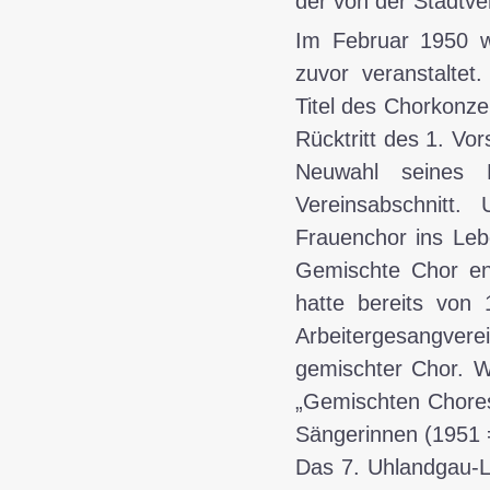
der von der Stadtve
Im
Februar 1950
wu
zuvor veranstaltet
Titel des Chorkonze
Rücktritt des 1. V
Neuwahl seines 
Vereinsabschnitt
Frauenchor ins Leb
Gemischte Chor ent
hatte bereits von
Arbeitergesangvere
gemischter Chor. W
„Gemischten Chores
Sängerinnen (1951 
Das 7. Uhlandgau-Li