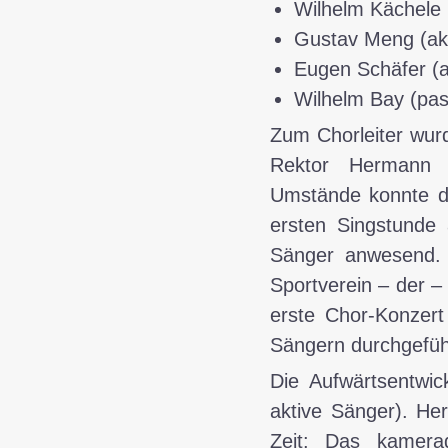
Wilhelm Kächele 
Gustav Meng (akt
Eugen Schäfer (a
Wilhelm Bay (pas
Zum Chorleiter wur
Rektor Hermann R
Umstände konnte d
ersten Singstund
Sänger anwesend.
Sportverein – der –
erste Chor-Konzert
Sängern durchgefüh
Die Aufwärtsentwic
aktive Sänger). He
Zeit: Das kamera