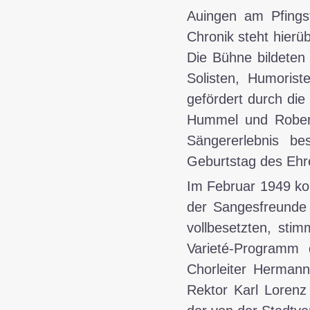
Auingen am Pfings
Chronik steht hier
Die Bühne bildeten 
Solisten, Humoris
gefördert durch die
Hummel und Robert
Sängererlebnis be
Geburtstag des Ehre
Im
Februar 1949
ko
der Sangesfreunde 
vollbesetzten, stim
Varieté-Programm 
Chorleiter Herman
Rektor Karl Lorenz