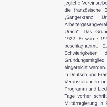
jegliche Vereinsar
die französische 
„Sängerkranz 
Arbeitergesangver
Urach“. Das Gründ
1922. Er wurde 19
beschlagnahmt. E
Schwierigkeite
Gründungsmitglie
eingereicht werden
in Deutsch und Fra
Veranstaltungen u
Programm und Lieda
Tage vorher schrif
Militärregierung in