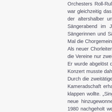
Orchesters Roll-Ru
war gleichzeitig da
der altershalber 
Sängerabend im Ju
Sängerinnen und Sä
Mal die Chorgemeins
Als neuer Chorleit
die Vereine nur zwe
Er wurde abgelöst 
Konzert musste dah
Durch die zweitäti
Kameradschaft erha
klappen wollte. „S
neue hinzugewonne
1980 nachgeholt we