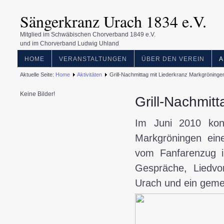
Sängerkranz Urach 1834 e.V.
Mitglied im Schwäbischen Chorverband 1849 e.V.
und im Chorverband Ludwig Uhland
HOME
VERANSTALTUNGEN
ÜBER DEN VEREIN
A
Aktuelle Seite:
Home
Aktivitäten
Grill-Nachmittag mit Liederkranz Markgröninge
Keine Bilder!
Grill-Nachmit
Im Juni 2010 kon
Markgröningen ein
vom Fanfarenzug i
Gespräche, Liedvo
Urach und ein geme