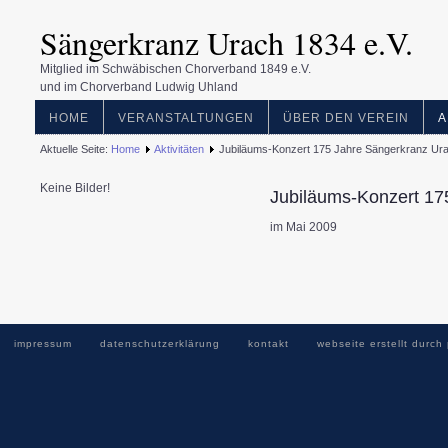
Sängerkranz Urach 1834 e.V.
Mitglied im Schwäbischen Chorverband 1849 e.V.
und im Chorverband Ludwig Uhland
HOME
VERANSTALTUNGEN
ÜBER DEN VEREIN
A
Aktuelle Seite:
Home
Aktivitäten
Jubiläums-Konzert 175 Jahre Sängerkranz Ura
Keine Bilder!
Jubiläums-Konzert 17
im Mai 2009
impressum
datenschutzerklärung
kontakt
webseite erstellt durch 